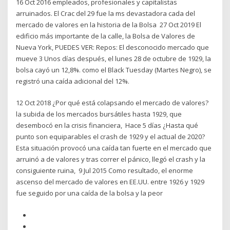
16 Oct 2016 empleados, profesionales y capitalistas
arruinados. El Crac del 29 fue la ms devastadora cada del
mercado de valores en la historia de la Bolsa 27 Oct 2019 El
edificio más importante de la calle, la Bolsa de Valores de
Nueva York, PUEDES VER: Repos: El desconocido mercado que
mueve 3 Unos días después, el lunes 28 de octubre de 1929, la
bolsa cayó un 12,8%. como el Black Tuesday (Martes Negro), se
registró una caída adicional del 12%.
12 Oct 2018 ¿Por qué está colapsando el mercado de valores?
la subida de los mercados bursátiles hasta 1929, que
desembocó en la crisis financiera, Hace 5 días ¿Hasta qué
punto son equiparables el crash de 1929 y el actual de 2020?
Esta situación provocó una caída tan fuerte en el mercado que
arruinó a de valores y tras correr el pánico, llegó el crash y la
consiguiente ruina, 9 Jul 2015 Como resultado, el enorme
ascenso del mercado de valores en EE.UU. entre 1926 y 1929
fue seguido por una caída de la bolsa y la peor